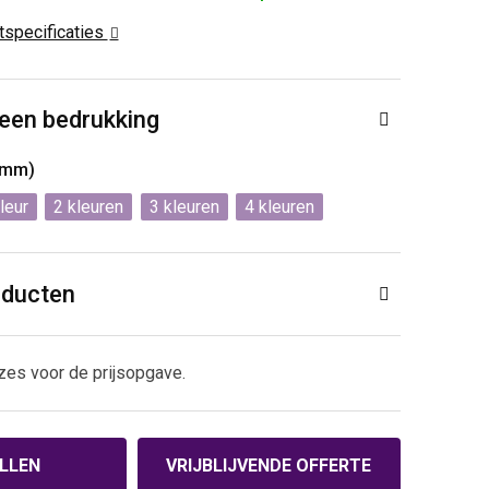
ctspecificaties
 een bedrukking
0mm)
2
3
4
oducten
zes voor de prijsopgave.
LLEN
VRIJBLIJVENDE OFFERTE