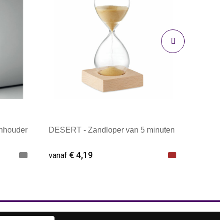
onhouder
DESERT - Zandloper van 5 minuten
€ 4,19
vanaf
Minimale afname: 1