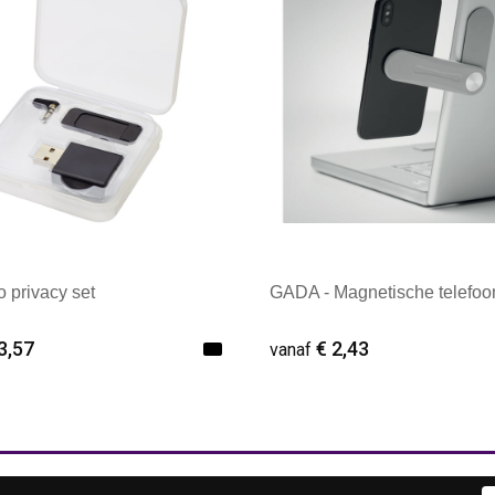
o privacy set
GADA - Magnetische telefo
3,57
€ 2,43
vanaf
ale afname: 1
Minimale afname: 1