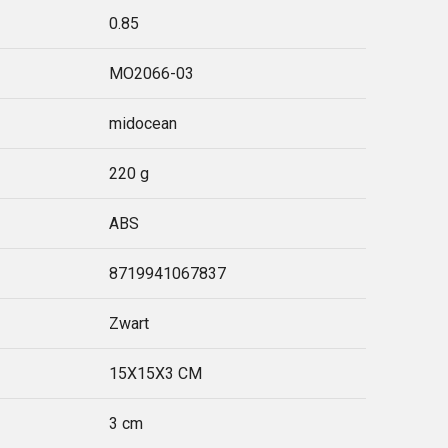
0.85
MO2066-03
midocean
220 g
ABS
8719941067837
Zwart
15X15X3 CM
3 cm