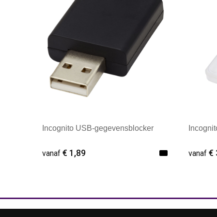
Incognito USB-gegevensblocker
Incognit
€ 1,89
€ 
vanaf
vanaf
Minimale afname: 1
Minim