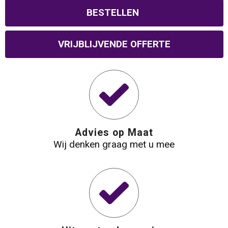
Reistassen
Veiligheidsvesten en Veiligheidshesjes
BESTELLEN
Rugzakken
Vesten
VRIJBLIJVENDE OFFERTE
Schoenentassen
Oog- en gelaatsbescherming
Schoudertassen
Hoofdbescherming
Sporttassen
Gehoorbescherming
Advies op Maat
Strandtassen
Ademhalingsbescherming
Wij denken graag met u mee
Tablettassen
Toilettassen
Trolleys