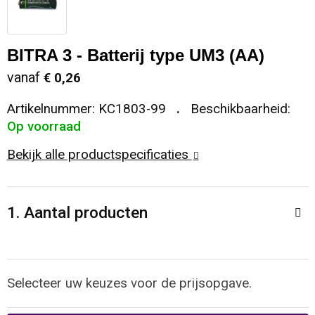
Sleutelhangers en Lanyards
Koeltassen en Koelboxen
Sweaters
Reflecterende vesten
BITRA 3 - Batterij type UM3 (AA)
Snoepgoed
Koffers en Trolleys
T-Shirts
Regenkleding
vanaf
€ 0,26
Spellen voor binnen en buiten
Laptop hoezen en tassen
Vesten
Restauranttextiel
Artikelnummer:
KC1803-99
Beschikbaarheid:
Op voorraad
Sport
Matrozentassen
Schoenen
Bekijk alle productspecificaties
Themapakketten
Opbergtassen
Schorten en Sloven
Veiligheid, Auto en Fiets
Opvouwbare tassen
Sweaters
1. Aantal producten
Vrije tijd en Strand
Papieren tassen
T-Shirts
Selecteer uw keuzes voor de prijsopgave.
Waterflesjes
Promotietassen
Veiligheidssignalering en Verlichting