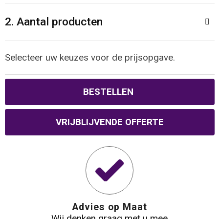
Reistassen
Veiligheidsvesten en Veiligheidshesjes
2. Aantal producten
Rugzakken
Vesten
Schoenentassen
Oog- en gelaatsbescherming
Selecteer uw keuzes voor de prijsopgave.
Schoudertassen
Hoofdbescherming
BESTELLEN
Sporttassen
Gehoorbescherming
VRIJBLIJVENDE OFFERTE
Strandtassen
Ademhalingsbescherming
Tablettassen
Toilettassen
Advies op Maat
Trolleys
Wij denken graag met u mee