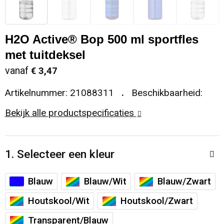
Sleutelhangers en Lanyards
Koeltassen en Koelboxen
Sweaters
Reflecterende vesten
H2O Active® Bop 500 ml sportfles
Snoepgoed
Koffers en Trolleys
T-Shirts
Regenkleding
met tuitdeksel
Spellen voor binnen en buiten
Laptop hoezen en tassen
Vesten
Restauranttextiel
vanaf
€ 3,47
Artikelnummer:
21088311
Beschikbaarheid:
Sport
Matrozentassen
Schoenen
Bekijk alle productspecificaties
Themapakketten
Opbergtassen
Schorten en Sloven
Veiligheid, Auto en Fiets
Opvouwbare tassen
Sweaters
1. Selecteer een kleur
Vrije tijd en Strand
Papieren tassen
T-Shirts
Blauw
Blauw/Wit
Blauw/Zwart
Houtskool/Wit
Houtskool/Zwart
Waterflesjes
Promotietassen
Veiligheidssignalering en Verlichting
Transparent/Blauw