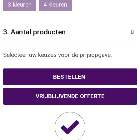
3
4
Waterbestendige tassen
Reistassensets
3. Aantal producten
Golftassen
Selecteer uw keuzes voor de prijsopgave.
Goodiebags
BESTELLEN
VRIJBLIJVENDE OFFERTE