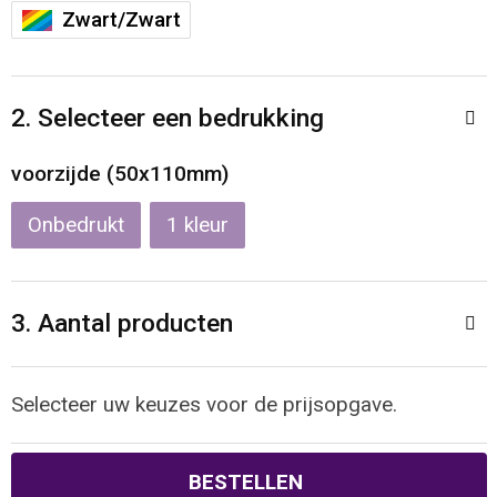
Reistassen
Veiligheidsvesten en Veiligheidshesjes
Zwart/Zwart
Rugzakken
Vesten
2. Selecteer een bedrukking
Schoenentassen
Oog- en gelaatsbescherming
voorzijde (50x110mm)
Schoudertassen
Hoofdbescherming
Onbedrukt
1
Sporttassen
Gehoorbescherming
Strandtassen
Ademhalingsbescherming
3. Aantal producten
Tablettassen
Selecteer uw keuzes voor de prijsopgave.
Toilettassen
Trolleys
BESTELLEN