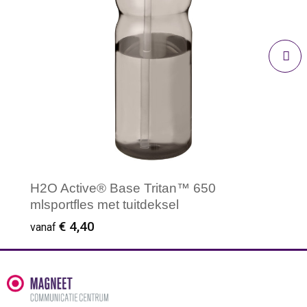
H2O Active® Base Tritan™ 650
mlsportfles met tuitdeksel
€ 4,40
vanaf
Minimale afname: 50