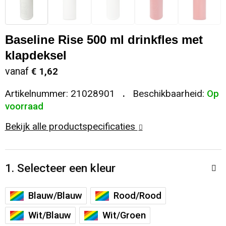
Sleutelhangers en Lanyards
Koeltassen en Koelboxen
Sweaters
Reflecterende vesten
Baseline Rise 500 ml drinkfles met
Snoepgoed
Koffers en Trolleys
T-Shirts
Regenkleding
klapdeksel
Spellen voor binnen en buiten
Laptop hoezen en tassen
Vesten
Restauranttextiel
vanaf
€ 1,62
Artikelnummer:
21028901
Beschikbaarheid:
Op
Sport
Matrozentassen
Schoenen
voorraad
Themapakketten
Opbergtassen
Schorten en Sloven
Bekijk alle productspecificaties
Veiligheid, Auto en Fiets
Opvouwbare tassen
Sweaters
1. Selecteer een kleur
Vrije tijd en Strand
Papieren tassen
T-Shirts
Blauw/Blauw
Rood/Rood
Waterflesjes
Promotietassen
Veiligheidssignalering en Verlichting
Wit/Blauw
Wit/Groen