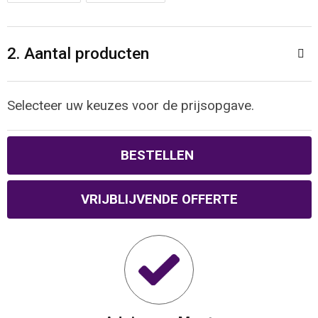
Reistassen
Veiligheidsvesten en Veiligheidshesjes
Rugzakken
Vesten
2. Aantal producten
Schoenentassen
Oog- en gelaatsbescherming
Selecteer uw keuzes voor de prijsopgave.
Schoudertassen
Hoofdbescherming
BESTELLEN
Sporttassen
Gehoorbescherming
Strandtassen
Ademhalingsbescherming
VRIJBLIJVENDE OFFERTE
Tablettassen
Toilettassen
Trolleys