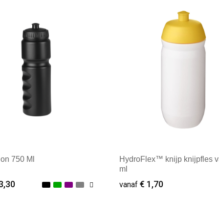
don 750 Ml
HydroFlex™ knijp knijpfles 
ml
3,30
€ 1,70
vanaf