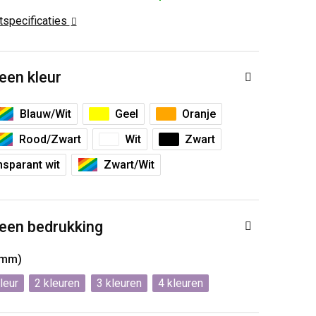
ctspecificaties
 een kleur
Blauw/Wit
Geel
Oranje
Rood/Zwart
Wit
Zwart
sparant wit
Zwart/Wit
 een bedrukking
0mm)
2
3
4