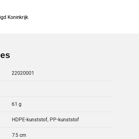
gd Koninkrijk.
ies
22020001
61 g
HDPE-kunststof, PP-kunststof
7.5 cm