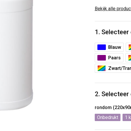
Bekijk alle produ
1. Selecteer
Blauw
Paars
Zwart/Tran
2. Selecteer
rondom (220x9
Onbedrukt
1