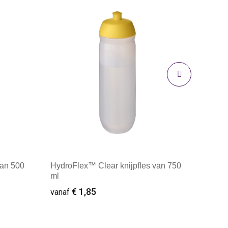
van 500
HydroFlex™ Clear knijpfles van 750
ml
€ 1,85
vanaf