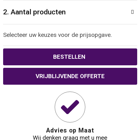
Reistassen
Veiligheidsvesten en Veiligheidshesjes
2. Aantal producten
Rugzakken
Vesten
Selecteer uw keuzes voor de prijsopgave.
Schoenentassen
Oog- en gelaatsbescherming
Schoudertassen
Hoofdbescherming
BESTELLEN
Sporttassen
Gehoorbescherming
VRIJBLIJVENDE OFFERTE
Strandtassen
Ademhalingsbescherming
Tablettassen
Toilettassen
Advies op Maat
Trolleys
Wij denken graag met u mee