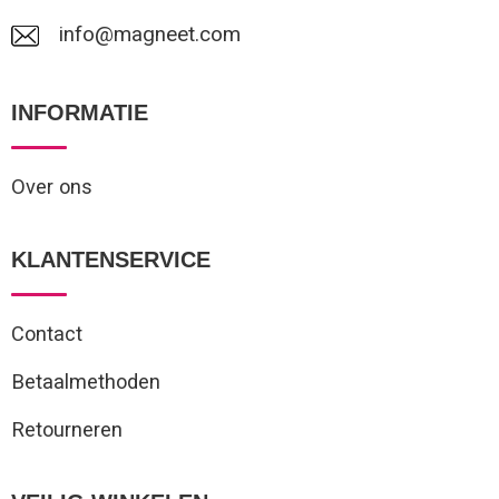
Reistassen
Veiligheidsvesten en Veiligheidshesjes
info@magneet.com
Rugzakken
Vesten
INFORMATIE
Schoenentassen
Oog- en gelaatsbescherming
Over ons
Schoudertassen
Hoofdbescherming
Sporttassen
Gehoorbescherming
KLANTENSERVICE
Strandtassen
Ademhalingsbescherming
Contact
Tablettassen
Betaalmethoden
Toilettassen
Retourneren
Trolleys