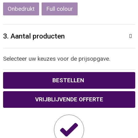
Onbedrukt
Full colour
Waterbestendige tassen
Reistassensets
3. Aantal producten
Golftassen
Selecteer uw keuzes voor de prijsopgave.
Goodiebags
BESTELLEN
VRIJBLIJVENDE OFFERTE