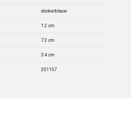
donkerblauw
1.2 cm
7.2 cm
3.4 cm
201157