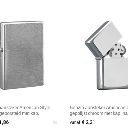
aansteker American Style
Benzin aansteker American 
geborsteld met kap,
gepolijst chroom met kap, n
ar (LEEG)
(LEEG)
1,86
€ 2,31
vanaf