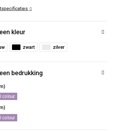
ctspecificaties
 een kleur
uw
zwart
zilver
 een bedrukking
mm)
l colour
mm)
l colour