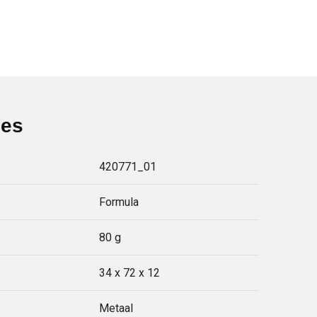
ies
420771_01
Formula
80 g
34 x 72 x 12
Metaal