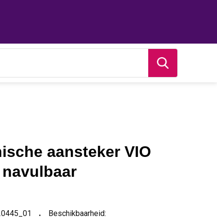
nische aansteker VIO
, navulbaar
20445_01
Beschikbaarheid: