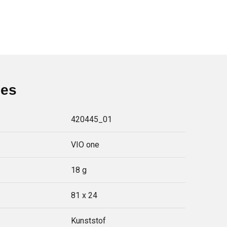
ies
420445_01
VIO one
18 g
81 x 24
Kunststof