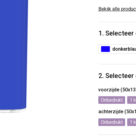
Bekijk alle produ
1. Selecteer
donkerbla
2. Selecteer
voorzijde (50x1
Onbedrukt
1
achterzijde (50
Onbedrukt
1