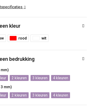
ctspecificaties
 een kleur
uw
rood
wit
 een bedrukking
3 mm)
2
3
4
x13 mm)
2
3
4