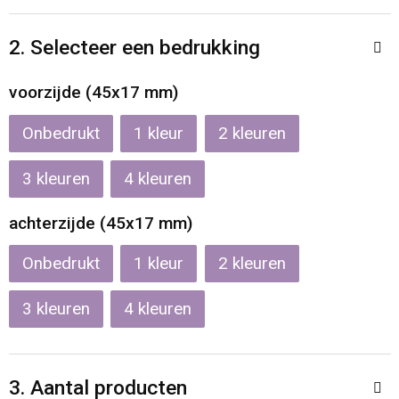
Reistassen
Veiligheidsvesten en Veiligheidshesjes
2. Selecteer een bedrukking
Rugzakken
Vesten
voorzijde (45x17 mm)
Schoenentassen
Oog- en gelaatsbescherming
Onbedrukt
1
2
Schoudertassen
Hoofdbescherming
3
4
Sporttassen
Gehoorbescherming
achterzijde (45x17 mm)
Strandtassen
Ademhalingsbescherming
Onbedrukt
1
2
Tablettassen
3
4
Toilettassen
3. Aantal producten
Trolleys