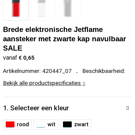
Sleutelhangers en Lanyards
Koeltassen en Koelboxen
Sweaters
Reflecterende vesten
Snoepgoed
Koffers en Trolleys
T-Shirts
Regenkleding
Brede elektronische Jetflame
aansteker met zwarte kap navulbaar
Spellen voor binnen en buiten
Laptop hoezen en tassen
Vesten
Restauranttextiel
SALE
vanaf
€ 0,65
Sport
Matrozentassen
Schoenen
Artikelnummer:
420447_07
Beschikbaarheid:
Themapakketten
Opbergtassen
Schorten en Sloven
Bekijk alle productspecificaties
Veiligheid, Auto en Fiets
Opvouwbare tassen
Sweaters
Vrije tijd en Strand
Papieren tassen
T-Shirts
1. Selecteer een kleur
Waterflesjes
Promotietassen
Veiligheidssignalering en Verlichting
rood
wit
zwart