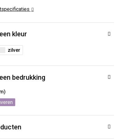
ctspecificaties
 een kleur
zilver
 een bedrukking
mm)
averen
oducten