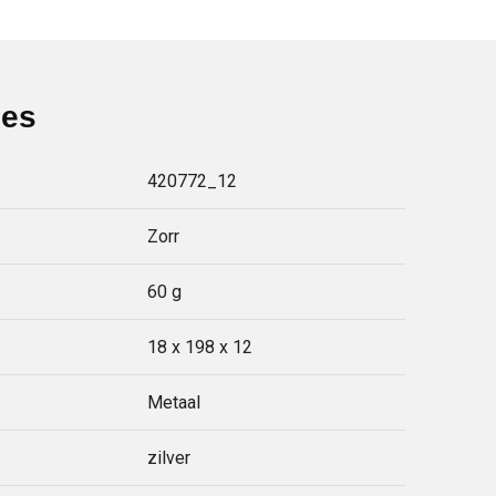
ies
420772_12
Zorr
60 g
18 x 198 x 12
Metaal
zilver