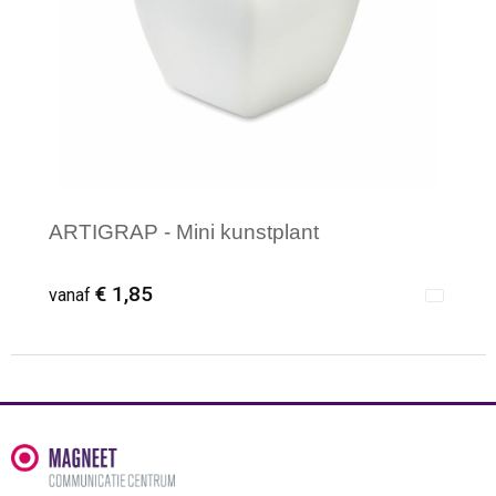
Waterbestendige tassen
Reistassensets
Golftassen
Goodiebags
ARTIGRAP - Mini kunstplant
€ 1,85
vanaf
Minimale afname: 1